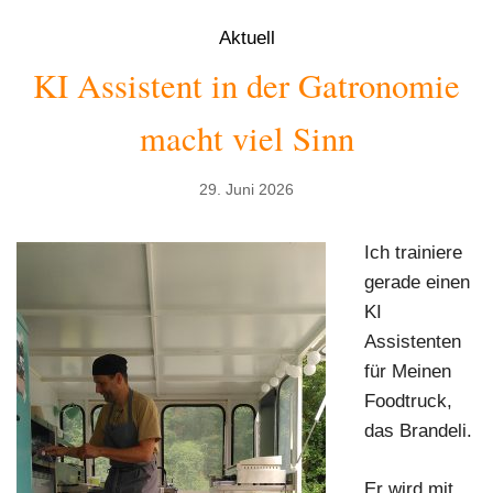
Aktuell
KI Assistent in der Gatronomie
macht viel Sinn
29. Juni 2026
Ich trainiere
gerade einen
KI
Assistenten
für Meinen
Foodtruck,
das Brandeli.
Er wird mit