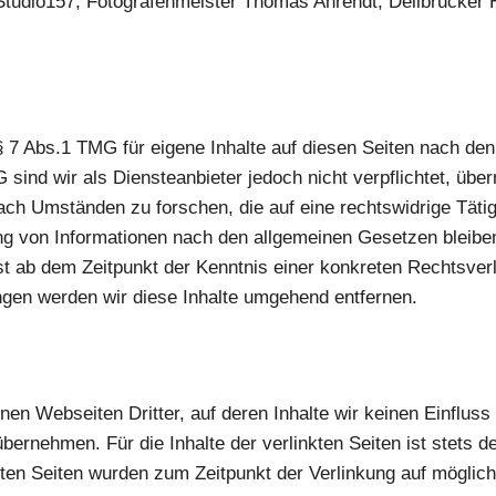
Studio157, Fotografenmeister Thomas Ahrendt, Dellbrücker H
§ 7 Abs.1 TMG für eigene Inhalte auf diesen Seiten nach de
 sind wir als Diensteanbieter jedoch nicht verpflichtet, übe
ch Umständen zu forschen, die auf eine rechtswidrige Tätigk
g von Informationen nach den allgemeinen Gesetzen bleiben
rst ab dem Zeitpunkt der Kenntnis einer konkreten Rechtsve
gen werden wir diese Inhalte umgehend entfernen.
nen Webseiten Dritter, auf deren Inhalte wir keinen Einflus
ernehmen. Für die Inhalte der verlinkten Seiten ist stets de
nkten Seiten wurden zum Zeitpunkt der Verlinkung auf möglic